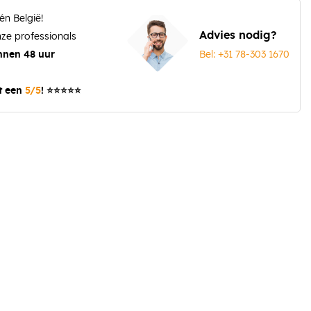
én België!
Advies nodig?
ze professionals
Bel: +31 78-303 1670
nnen 48 uur
t een
5/5
! ⭐⭐⭐⭐⭐