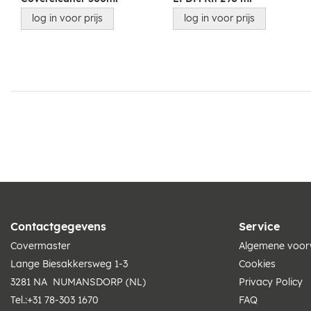
log in voor prijs
log in voor prijs
Contactgegevens
Service
Covermaster
Algemene voo
Lange Biesakkersweg 1-3
Cookies
3281 NA NUMANSDORP (NL)
Privacy Policy
Tel.:
+31 78-303 1670
FAQ