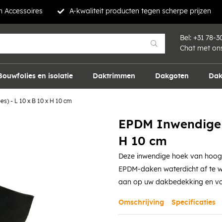
 Accessoires
A-kwaliteit producten tegen scherpe prijzen
Bel:
+31 78-3
Chat met on
Bouwfolies en isolatie
Daktrimmen
Dakgoten
Dak
) - L 10 x B 10 x H 10 cm
EPDM Inwendige h
H 10 cm
Deze inwendige hoek van hoog
EPDM-daken waterdicht af te we
aan op uw dakbedekking en vo
Omschrijving
Specificaties