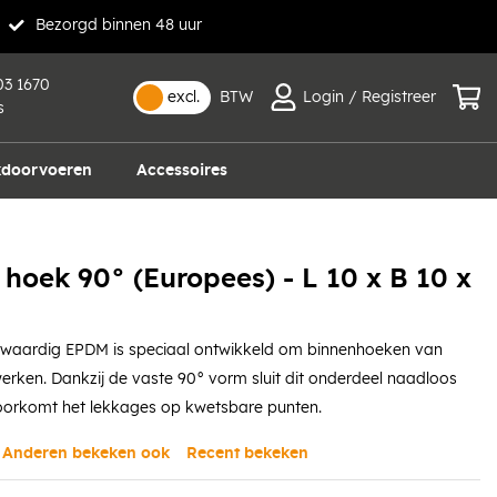
Bezorgd binnen 48 uur
03 1670
excl.
BTW
Login / Registreer
s
doorvoeren
Accessoires
oek 90° (Europees) - L 10 x B 10 x
waardig EPDM is speciaal ontwikkeld om binnenhoeken van
rken. Dankzij de vaste 90° vorm sluit dit onderdeel naadloos
orkomt het lekkages op kwetsbare punten.
Anderen bekeken ook
Recent bekeken