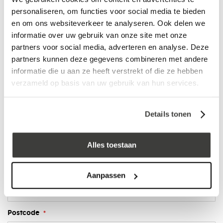
personaliseren, om functies voor social media te bieden
Bestand toevoegen (max. 2MB)
en om ons websiteverkeer te analyseren. Ook delen we
informatie over uw gebruik van onze site met onze
partners voor social media, adverteren en analyse. Deze
Bestand toevoegen (max. 2MB)
partners kunnen deze gegevens combineren met andere
informatie die u aan ze heeft verstrekt of die ze hebben
verzameld op basis van uw gebruik van hun services.
Bestand toevoegen (max. 2MB)
Details tonen
Uw gegevens
Uw achternaam
Alles toestaan
Aanpassen
Adres
Postcode