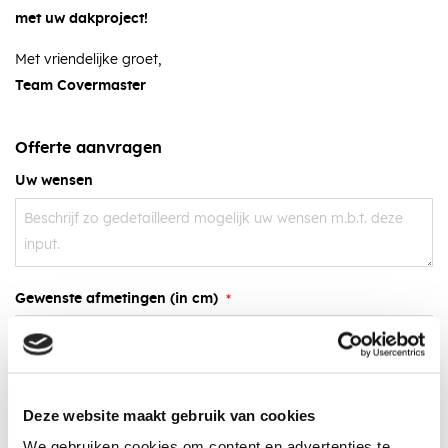
met uw dakproject!
Met vriendelijke groet,
Team Covermaster
Offerte aanvragen
Uw wensen
Gewenste afmetingen (in cm)
Uw bestanden
U kunt hier eventueel uw tekening uploaden
Deze website maakt gebruik van cookies
Een schets is al prima!
We gebruiken cookies om content en advertenties te