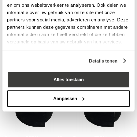
en om ons websiteverkeer te analyseren. Ook delen we
informatie over uw gebruik van onze site met onze
partners voor social media, adverteren en analyse. Deze
partners kunnen deze gegevens combineren met andere
Europese EPDM strook - 20
Europese EPDM strook - 20
informatie die u aan ze heeft verstrekt of die ze hebben
meter lengte - breedte 60
meter lengte - breedte 80
verzameld op basis van uw gebruik van hun services.
cm - dikte 1,00 mm per rol
cm - dikte 1,00 mm per rol
log in voor prijs
log in voor prijs
Details tonen
Alles toestaan
Aanpassen