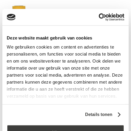
Deze website maakt gebruik van cookies
We gebruiken cookies om content en advertenties te
personaliseren, om functies voor social media te bieden
Aandrukrol EPDM Easy
en om ons websiteverkeer te analyseren. Ook delen we
log in voor prijs
informatie over uw gebruik van onze site met onze
partners voor social media, adverteren en analyse. Deze
partners kunnen deze gegevens combineren met andere
Vraag een vrijblijvende offerte aan!
Offerte
informatie die u aan ze heeft verstrekt of die ze hebben
verzameld op basis van uw gebruik van hun services.
Laagste prijs
in Nederland én België!
Vrijblijvend advies
door onze professionals
Details tonen
Bezorgd op werkdagen binnen 48 uur
Klanten beoordelen ons met een
5/5
! ⭐⭐⭐⭐⭐