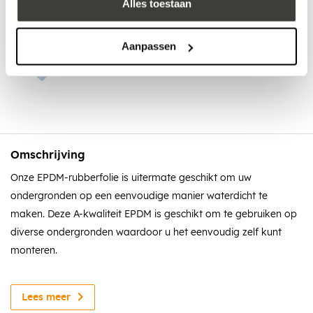
Alles toestaan
Advies nodig?
Aanpassen
Bel: +31 78-303 1670
Omschrijving
Onze EPDM-rubberfolie is uitermate geschikt om uw
ondergronden op een eenvoudige manier waterdicht te
maken. Deze A-kwaliteit EPDM is geschikt om te gebruiken op
diverse ondergronden waardoor u het eenvoudig zelf kunt
monteren.
Dit monteren doet u gemakkelijk met behulp van de EPDM-
contaclijm en de EPDM-kit, hiermee maakt u, met deze rol, uw
Lees meer