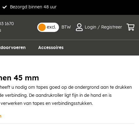
Bezorgd binnen 48 uur
03 1670
excl.
BTW
Login / Registreer
s
doorvoeren
Accessoires
onen 45 mm
eeft u nodig om tapes goed op de ondergrond aan te drukken
 verbinding. De aandrukroller ligt fijn in de hand en is
 verwerken van tapes en verbindingsstukken.
n