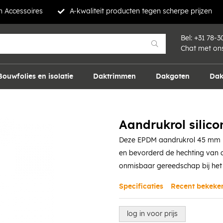
 Accessoires
A-kwaliteit producten tegen scherpe prijzen
Bel:
+31 78-3
Chat met on
Bouwfolies en isolatie
Daktrimmen
Dakgoten
Dak
Aandrukrol silic
Deze EPDM aandrukrol 45 mm h
en bevorderd de hechting van de
onmisbaar gereedschap bij het
Specificaties
Recent bekeke
log in voor prijs