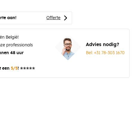
rte aan!
Offerte
én België!
Advies nodig?
ze professionals
Bel: +31 78-303 1670
nnen 48 uur
t een
5/5
! ⭐⭐⭐⭐⭐