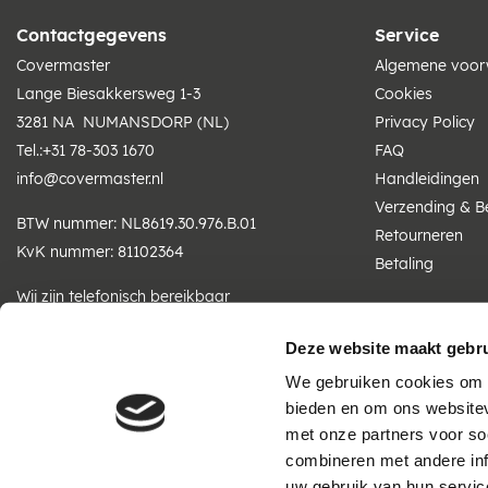
Contactgegevens
Service
Covermaster
Algemene voo
Lange Biesakkersweg 1-3
Cookies
3281 NA NUMANSDORP (NL)
Privacy Policy
Tel.:
+31 78-303 1670
FAQ
info@covermaster.nl
Handleidingen
Verzending & B
BTW nummer: NL8619.30.976.B.01
Retourneren
KvK nummer: 81102364
Betaling
Wij zijn telefonisch bereikbaar
ma t/m vr: 07:30 - 16:30 uur
Deze website maakt gebru
We gebruiken cookies om c
bieden en om ons websitev
met onze partners voor so
combineren met andere inf
uw gebruik van hun servic