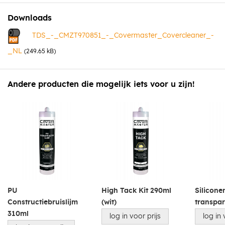
Verwerking
Downloads
De te behandelen delen royaal inspuiten en opgelost vuil laten
afdruipen.
TDS_-_CMZT970851_-_Covermaster_Covercleaner_-
_NL
(249.65 kB)
Andere producten die mogelijk iets voor u zijn!
PU
High Tack Kit 290ml
Siliconen
Constructiebruislijm
(wit)
transpa
310ml
log in voor prijs
log in 