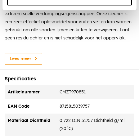
Covercleaner is een medicinale alcoholgedragen ontvetter met
extreem snelle verdampingseigenschappen. Onze cleaner is
een zeer effectief oplosmiddel voor vuil en vet en kan worden
gebruikt om alle soorten lijmen en kitten te verwijderen. Laat
geen residu achter en is niet schadelijk voor het oppervlak.
Kenmerken
Lees meer
Verdampt snel
Universeel toepasbaar
Klaar voor gebruik
Specificaties
Veilig en milieuvriendelijk
Makkelijk te gebruiken
Artikelnummer
CMZT970851
Toepassing
EAN Code
8715815039757
Snelle verwijdering van olie, vet, siliconen, lijmresten enz.
Materiaal Dichtheid
0,722 DIN 51757 Dichtheid g/ml
Verwijdert moeiteloos vuil van kunststof en metalen
(20°C)
oppervlakken.