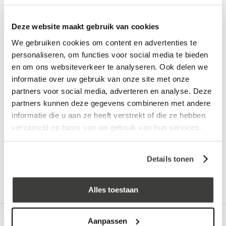
Deze website maakt gebruik van cookies
Vraag een vrijblijvende offerte aan!
Offerte
We gebruiken cookies om content en advertenties te
Laagste prijs
in Nederland én België!
personaliseren, om functies voor social media te bieden
en om ons websiteverkeer te analyseren. Ook delen we
Vrijblijvend advies
door onze professionals
informatie over uw gebruik van onze site met onze
Bezorgd op werkdagen binnen 48 uur
partners voor social media, adverteren en analyse. Deze
partners kunnen deze gegevens combineren met andere
Klanten beoordelen ons met een
5/5
! ⭐⭐⭐⭐⭐
informatie die u aan ze heeft verstrekt of die ze hebben
verzameld op basis van uw gebruik van hun services.
Advies nodig?
Bel: +31 78-303 1670
Details tonen
Alles toestaan
Omschrijving
Aanpassen