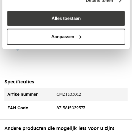
Details tonen
Bezorgd op werkdagen binnen 48 uur
Klanten beoordelen ons met een
5/5
! ⭐⭐⭐⭐⭐
Alles toestaan
Advies nodig?
Aanpassen
Bel: +31 78-303 1670
Specificaties
Artikelnummer
CMZT103012
EAN Code
8715815039573
Andere producten die mogelijk iets voor u zijn!