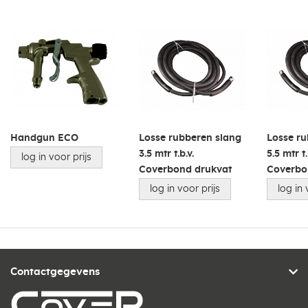
Handgun ECO
Losse rubberen slang
Losse ru
3.5 mtr t.b.v.
5.5 mtr t.
log in voor prijs
Coverbond drukvat
Coverbo
log in voor prijs
log in 
Contactgegevens