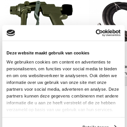
Deze website maakt gebruik van cookies
We gebruiken cookies om content en advertenties te
Handgun ECO
Losse rubberen sla
personaliseren, om functies voor social media te bieden
t.b.v. Coverbond dr
log in voor prijs
en om ons websiteverkeer te analyseren. Ook delen we
log in voor prijs
informatie over uw gebruik van onze site met onze
partners voor social media, adverteren en analyse. Deze
partners kunnen deze gegevens combineren met andere
Vraag een vrijblijvende offerte aan!
Offerte
informatie die u aan ze heeft verstrekt of die ze hebben
verzameld op basis van uw gebruik van hun services.
Laagste prijs
in Nederland én België!
Vrijblijvend advies
door onze professionals