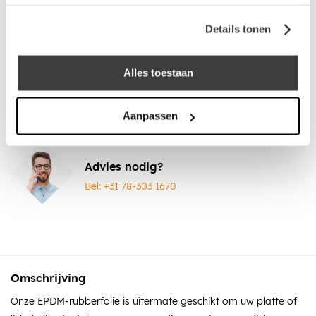
Vraag een vrijblijvende offerte aan!
Offerte
Details tonen
Laagste prijs
in Nederland én België!
Vrijblijvend advies
door onze professionals
Alles toestaan
Bezorgd op werkdagen binnen 48 uur
Aanpassen
Klanten beoordelen ons met een
5/5
! ⭐⭐⭐⭐⭐
Advies nodig?
Bel: +31 78-303 1670
Omschrijving
Onze EPDM-rubberfolie is uitermate geschikt om uw platte of