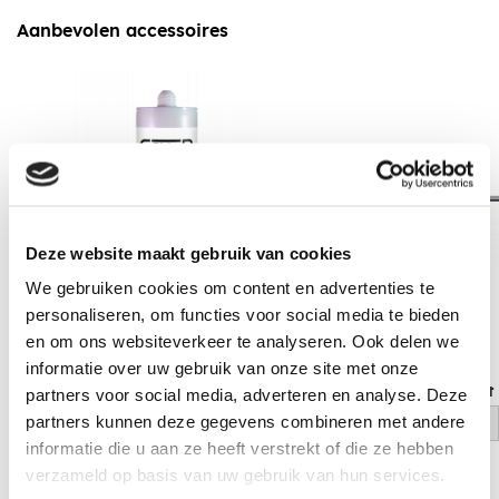
Aanbevolen accessoires
Deze website maakt gebruik van cookies
We gebruiken cookies om content en advertenties te
personaliseren, om functies voor social media te bieden
en om ons websiteverkeer te analyseren. Ook delen we
informatie over uw gebruik van onze site met onze
EPDM Kit 290 ml
Handgun ECO met 
partners voor social media, adverteren en analyse. Deze
partners kunnen deze gegevens combineren met andere
log in voor prijs
log in voor prijs
informatie die u aan ze heeft verstrekt of die ze hebben
verzameld op basis van uw gebruik van hun services.