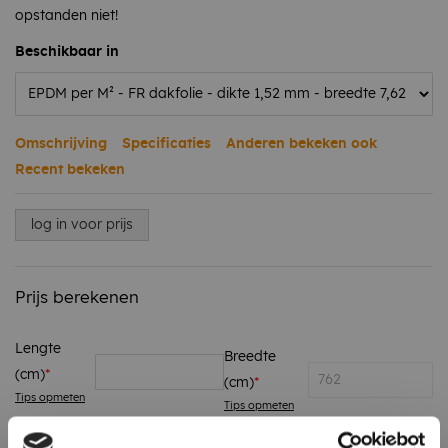
opstanden niet!
Beschikbaar in
Omschrijving
Specificaties
Anderen bekeken ook
Recent bekeken
log in voor prijs
Prijs berekenen
Lengte
Breedte
(cm)
(cm)
Tips opmeten
Tips opmeten
Aantal m² stuk(s)
0