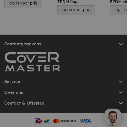
EPDM flap
EPDM sl
log in voor prijs
willen u graag voorzien van de juiste antwoorden!
log in voor prijs
log in 
Contactgegevens
Service
Over ons
Contact & Offertes