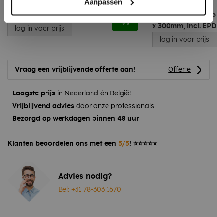
Aanpassen
Coverbond Spray 750ml
EPDM stadsuitloop 
x 300mm, incl. EPD
log in voor prijs
log in voor prijs
Vraag een vrijblijvende offerte aan!
Offerte
Laagste prijs
in Nederland én België!
Vrijblijvend advies
door onze professionals
Bezorgd op werkdagen binnen 48 uur
Klanten beoordelen ons met een
5/5
! ⭐⭐⭐⭐⭐
Advies nodig?
Bel: +31 78-303 1670