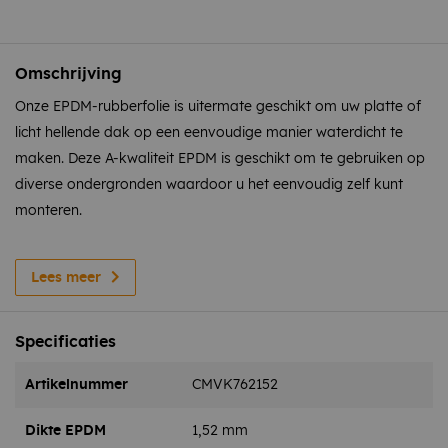
Omschrijving
Onze EPDM-rubberfolie is uitermate geschikt om uw platte of
licht hellende dak op een eenvoudige manier waterdicht te
maken. Deze A-kwaliteit EPDM is geschikt om te gebruiken op
diverse ondergronden waardoor u het eenvoudig zelf kunt
monteren.
Door de unieke samenstelling van EPDM ontstaat er een
duurzame synthetische dakbedekking. EPDM is dan ook dé
Lees meer
trend als het gaat om een kwalitatief hoogwaardige
dakbedekking die jarenlang meegaat. Wij bieden u de beste
Specificaties
oplossing voor het creëren van een waterdicht dak.
Artikelnummer
CMVK762152
Met de dikte van 1,52 mm is EPDM-folie voor tal van
Dikte EPDM
1,52 mm
toepassingen in te zetten. De EPDM-folie voldoet aan de