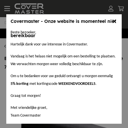
Covermaster - Onze website is momenteel niet
Beste bezoeker,
Groothandel in EPDM en Accessoires
bereikbaar
Hartelijk dank voor uw interesse in Covermaster.
EPDM per M²
Vandaag is het helaas niet mogelijk om een bestelling te plaatsen.
EPDM per M² - FR dakfolie - dikte 1,52 mm - breedte
We verwachten morgen weer volledig beschikbaar te zijn.
7,62 meter
Om u te bedanken voor uw geduld ontvangt u morgen eenmalig
5% korting
met kortingscode
WEEKENDVOORDEEL5
.
Graag tot morgen!
Met vriendelijke groet,
Team Covermaster