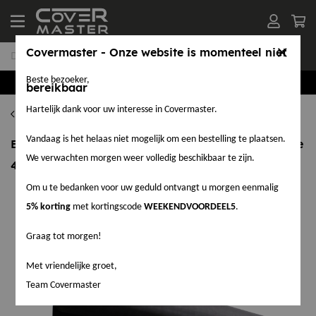
Covermaster - Onze website is momenteel niet
Beste bezoeker,
Groothandel in EPDM en Accessoires
bereikbaar
Hartelijk dank voor uw interesse in Covermaster.
EPDM per M²
Vandaag is het helaas niet mogelijk om een bestelling te plaatsen.
EPDM per M² - FR dakfolie - dikte 1,52 mm - breedte
We verwachten morgen weer volledig beschikbaar te zijn.
4,58 meter
Om u te bedanken voor uw geduld ontvangt u morgen eenmalig
5% korting
met kortingscode
WEEKENDVOORDEEL5
.
Graag tot morgen!
Met vriendelijke groet,
Team Covermaster