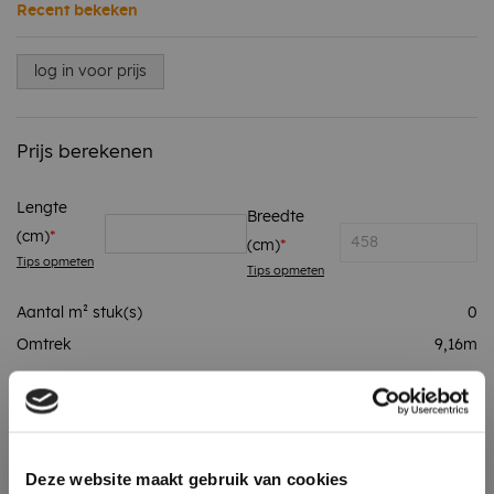
Recent bekeken
log in voor prijs
Prijs berekenen
Lengte
Breedte
(cm)
(cm)
Tips opmeten
Tips opmeten
Aantal m² stuk(s)
0
Omtrek
9,16
m
Totaalprijs
log in voor prijs
Deze website maakt gebruik van cookies
Aanbevolen accessoires