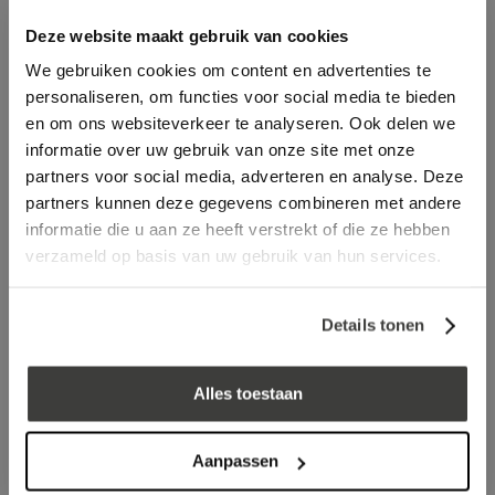
(ver)vormen naar het model doorvoer waar u mee
Deze website maakt gebruik van cookies
werkt.
We gebruiken cookies om content en advertenties te
Omschrijving
Specificaties
Recent bekeken
personaliseren, om functies voor social media te bieden
en om ons websiteverkeer te analyseren. Ook delen we
informatie over uw gebruik van onze site met onze
log in voor prijs
partners voor social media, adverteren en analyse. Deze
partners kunnen deze gegevens combineren met andere
Laagste prijs
in Nederland én België!
informatie die u aan ze heeft verstrekt of die ze hebben
Vrijblijvend advies
door onze professionals
verzameld op basis van uw gebruik van hun services.
Bezorgd op werkdagen binnen 48 uur
Details tonen
Klanten beoordelen ons met een
5/5
! ⭐⭐⭐⭐⭐
Alles toestaan
Advies nodig?
Bel: +31 78-303 1670
Aanpassen