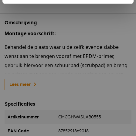
Omschrijving
Montage voorschrift:
Behandel de plaats waar u de zelfklevende slabbe
wenst aan te brengen vooraf met EPDM-primer,
gebruik hiervoor een schuurpad (scrubpad) en breng
de primer met een schurende beweging aan op het
EPDM.
Lees meer
Nadat deze vinger droog is (u kunt geen draden meer
Specificaties
trekken), brengt u de zelfklevende slabbe aan.
Artikelnummer
CMCGHWASLAB0553
Kit de naaddetails rondom af met EPDM-kit en rond de
evt. doorvoer opening, indien u deze gemaakt heeft.
EAN Code
8785291869018