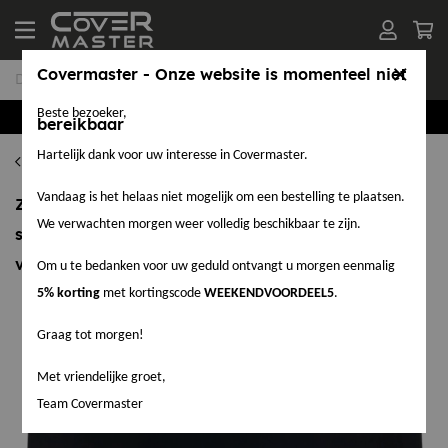
Covermaster - Onze website is momenteel niet
Beste bezoeker,
Groothandel in EPDM en Accessoires
bereikbaar
Hartelijk dank voor uw interesse in Covermaster.
EPDM Tapes
Vandaag is het helaas niet mogelijk om een bestelling te plaatsen.
Zelfklevende slabbe ET-553 t.b.v. inwerken
We verwachten morgen weer volledig beschikbaar te zijn.
stadsuitloop 450x450 mm., scheurlijntje 10 cm
vanaf boven, twee ronde hoeken aan de onderzijde
Om u te bedanken voor uw geduld ontvangt u morgen eenmalig
5% korting
met kortingscode
WEEKENDVOORDEEL5
.
Graag tot morgen!
Met vriendelijke groet,
Team Covermaster