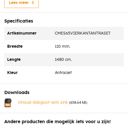
Lees meer
Dakgoot verbinders
Dakgootbeugels
Specificaties
Verstelhoeken
Dakgoot hoekstukken 90°
Artikelnummer
CMES65VIERKANTANTRASET
Gootuitlopen
Regenwater afvoerbuizen
Breedte
110 mm.
Bochten en buisbeugels
Flexibele waterstroken
Lengte
1480 cm.
Schroeven
Kleur
Antraciet
Montagehandleiding
Voor vragen kunt u altijd telefonisch of per mail contact
Downloads
opnemen.
inhoud-dakgoot-sets-zink
(658.64 kB)
Andere producten die mogelijk iets voor u zijn!