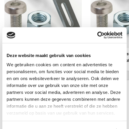
Dakhakenset - 8 stuks tbv
Dakhakenset - 10 s
Deze website maakt gebruik van cookies
verzinkte set - 8 haken nodig
verzinkte set - 8 h
We gebruiken cookies om content en advertenties te
per 3,5 m
per 3,5 m
personaliseren, om functies voor social media te bieden
log in voor prijs
log in voor prijs
en om ons websiteverkeer te analyseren. Ook delen we
informatie over uw gebruik van onze site met onze
partners voor social media, adverteren en analyse. Deze
Vraag een vrijblijvende offerte aan!
Offerte
partners kunnen deze gegevens combineren met andere
informatie die u aan ze heeft verstrekt of die ze hebben
Laagste prijs
in Nederland én België!
verzameld op basis van uw gebruik van hun services.
Vrijblijvend advies
door onze professionals
Bezorgd op werkdagen binnen 48 uur