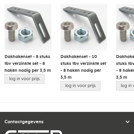
Dakhakenset - 8 stuks
Dakhakenset - 10
Dakhake
tbv verzinkte set - 8
stuks tbv verzinkte set
stuks tb
haken nodig per 3,5 m
- 8 haken nodig per
- 8 hake
3,5 m
3,5 m
log in voor prijs
log in voor prijs
log in 
Contactgegevens