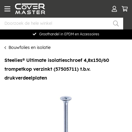
Groothandel in EPDM en Accessoires
Bouwfolies en isolatie
Steelies® Ultimate isolatieschroef 4,8x150/60
trompetkop verzinkt (57505711) t.b.v.
drukverdeelplaten