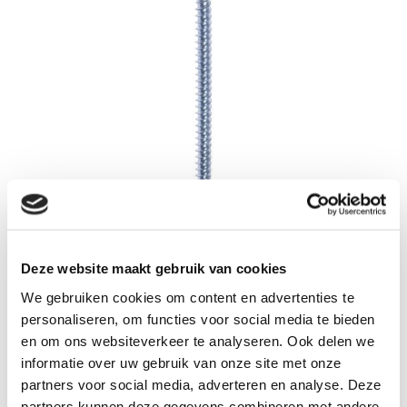
Bevestig uw isolatieplaten gemakkelijk en snel doormiddel van
Deze website maakt gebruik van cookies
deze isolatie- schroeven in combinatie met de daarvoor
We gebruiken cookies om content en advertenties te
bestemde Steelies® isolatie-onderlegplaatjes.
personaliseren, om functies voor social media te bieden
en om ons websiteverkeer te analyseren. Ook delen we
Omschrijving
Specificaties
Recent bekeken
informatie over uw gebruik van onze site met onze
partners voor social media, adverteren en analyse. Deze
log in voor prijs
partners kunnen deze gegevens combineren met andere