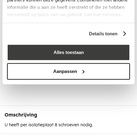
informatie die u aan ze heeft verstrekt of die ze hebben
verzameld op basis van uw gebruik van hun services.
Laagste prijs
in Nederland én België!
Vrijblijvend advies
door onze professionals
Bezorgd op werkdagen binnen 48 uur
Details tonen
Klanten beoordelen ons met een
5/5
! ⭐⭐⭐⭐⭐
Alles toestaan
Advies nodig?
Aanpassen
Bel: +31 78-303 1670
Omschrijving
U heeft per isolatieplaat 8 schroeven nodig.