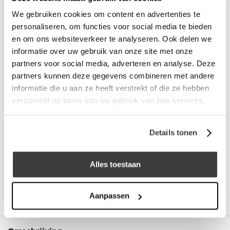
log in voor prijs
We gebruiken cookies om content en advertenties te
personaliseren, om functies voor social media te bieden
Vraag een vrijblijvende offerte aan!
Offerte
en om ons websiteverkeer te analyseren. Ook delen we
informatie over uw gebruik van onze site met onze
partners voor social media, adverteren en analyse. Deze
Laagste prijs
in Nederland én België!
partners kunnen deze gegevens combineren met andere
Vrijblijvend advies
door onze professionals
informatie die u aan ze heeft verstrekt of die ze hebben
Bezorgd op werkdagen binnen 48 uur
verzameld op basis van uw gebruik van hun services.
Klanten beoordelen ons met een
5/5
! ⭐⭐⭐⭐⭐
Details tonen
Advies nodig?
Alles toestaan
Bel: +31 78-303 1670
Aanpassen