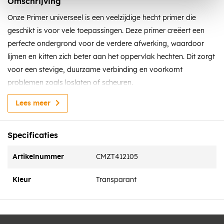
Omschrijving
Onze Primer universeel is een veelzijdige hecht primer die
geschikt is voor vele toepassingen. Deze primer creëert een
perfecte ondergrond voor de verdere afwerking, waardoor
lijmen en kitten zich beter aan het oppervlak hechten. Dit zorgt
voor een stevige, duurzame verbinding en voorkomt
problemen zoals loslaten of scheuren.
Met deze hecht primer zorg je voor een gladde, goed
Lees meer
voorbereide ondergrond, waardoor jouw project langer
meegaat. De primer is eenvoudig aan te brengen en droogt
Specificaties
snel, wat het ideaal maakt voor zowel professionals als doe-
het-zelvers.
Artikelnummer
CMZT412105
Eigenschappen
Kleur
Transparant
Kleur: Transparant
Dichtheid: 1.35g/ml
Vorstbestendigheid gedurende transport: Tot -15 ℃