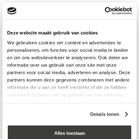
log in voor prijs
Vraag een vrijblijvende offerte aan!
Offerte
Deze website maakt gebruik van cookies
We gebruiken cookies om content en advertenties te
Laagste prijs
in Nederland én België!
personaliseren, om functies voor social media te bieden
Vrijblijvend advies
door onze professionals
en om ons websiteverkeer te analyseren. Ook delen we
Bezorgd op werkdagen binnen 48 uur
informatie over uw gebruik van onze site met onze
partners voor social media, adverteren en analyse. Deze
Klanten beoordelen ons met een
5/5
! ⭐⭐⭐⭐⭐
partners kunnen deze gegevens combineren met andere
informatie die u aan ze heeft verstrekt of die ze hebben
verzameld op basis van uw gebruik van hun services.
Advies nodig?
Bel: +31 78-303 1670
Details tonen
Alles toestaan