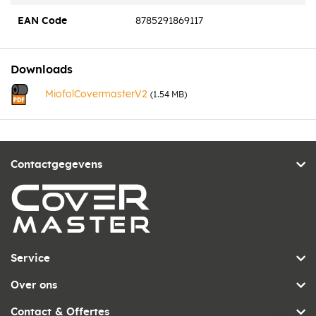
knellaten op de constructie aanbrengen. Miofol® 125G altijd
EAN Code
8785291869117
leesbaar vanaf de buitenzijde aanbrengen. Nieten, naden en
overlappen afplakken met VAST-R® Folie tape basic.
Downloads
• Waterkerend
MiofolCovermasterV2
(1.54 MB)
• Dampdoorlatend
• Extreem hoge trek- en scheurweerstand
• KOMO gecertificeerd
• Chemisch resistent
Contactgegevens
Service
Over ons
Contact & Offertes