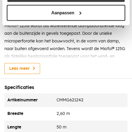
Omschrijving
Aanpassen
Toepassing
Miofol® 125G wordt als waterkerende dampdoorlatende laag
aan de buitenzijde in gevels toegepast. Door de unieke
microperforatie kan het bouwvocht, in de vorm van damp,
naar buiten afgevoerd worden. Tevens wordt de Miofol® 125G
als tijdelijke beglazingsfolie toegepast voor het wind- en
waterdicht zetten van gevelopeningen tijdens de bouw.
Lees meer
Verwerking
Miofol® 125G is micro geperforeerd en dient daardoor vrij van
Specificaties
harde ondergronden verwerkt te worden. In gevels met een
zachte ondergrond, bijvoorbeeld minerale wol, mag de Miofol®
Artikelnummer
CMMG621242
125G rechtstreeks op de zachte ondergrond aangebracht
Breedte
2,60 m
worden. Miofol® 125G dient dakpansgewijs aangebracht te
worden. Bij overlappen minimaal 150 mm en maximaal
Lengte
50 m
200mm aanhouden. De folie met behulp van nieten of