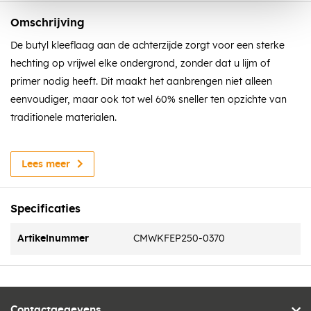
Omschrijving
De butyl kleeflaag aan de achterzijde zorgt voor een sterke
hechting op vrijwel elke ondergrond, zonder dat u lijm of
primer nodig heeft. Dit maakt het aanbrengen niet alleen
eenvoudiger, maar ook tot wel 60% sneller ten opzichte van
traditionele materialen.
Voordelen:
Lees meer
Eenvoudig aan te brengen zonder extra lijm of primer
Specificaties
Zelfklevend: blijft direct stevig op zijn plek
Artikelnummer
CMWKFEP250-0370
Flexibel en rekbaar: tot 60% lengte- en 20% breedterek
Homogeen materiaal, geen risico op delaminatie
Contactgegevens