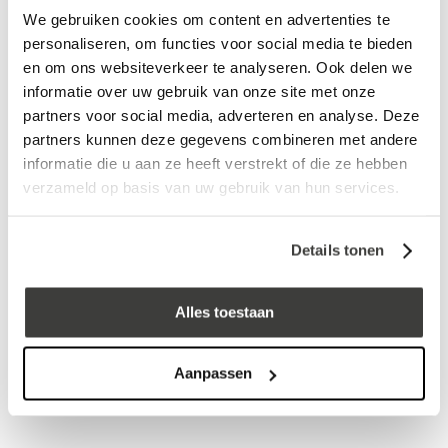
We gebruiken cookies om content en advertenties te
log in voor prijs
personaliseren, om functies voor social media te bieden
en om ons websiteverkeer te analyseren. Ook delen we
informatie over uw gebruik van onze site met onze
Vraag een vrijblijvende offerte aan!
Offerte
partners voor social media, adverteren en analyse. Deze
partners kunnen deze gegevens combineren met andere
Laagste prijs
in Nederland én België!
informatie die u aan ze heeft verstrekt of die ze hebben
Vrijblijvend advies
door onze professionals
verzameld op basis van uw gebruik van hun services.
Bezorgd op werkdagen binnen 48 uur
Details tonen
Klanten beoordelen ons met een
5/5
! ⭐⭐⭐⭐⭐
Alles toestaan
Advies nodig?
Bel: +31 78-303 1670
Aanpassen