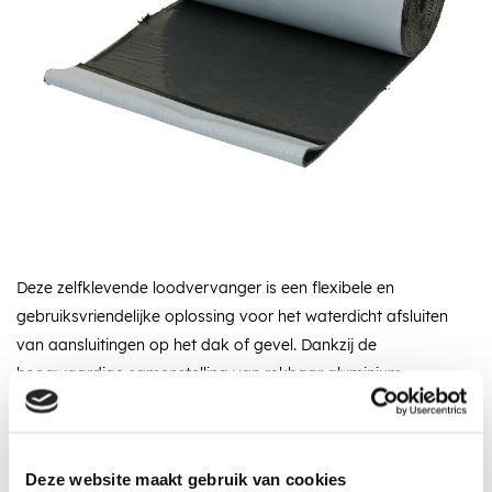
Deze zelfklevende loodvervanger is een flexibele en
gebruiksvriendelijke oplossing voor het waterdicht afsluiten
van aansluitingen op het dak of gevel. Dankzij de
hoogwaardige samenstelling van rekbaar aluminium
strekmetaal met een beschermende laag rubberpolymeer is
het materiaal eenvoudig te verwerken én duurzaam in gebruik.
Omschrijving
Specificaties
Recent bekeken
Deze website maakt gebruik van cookies