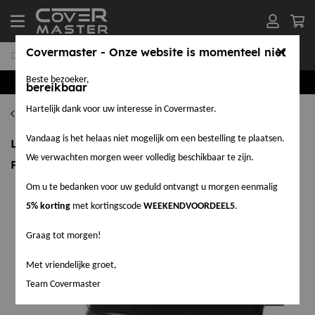
Covermaster - Onze website is momenteel niet
Beste bezoeker,
Groothandel in EPDM en Accessoires
bereikbaar
Hartelijk dank voor uw interesse in Covermaster.
Kabeldoorvoeren
Vandaag is het helaas niet mogelijk om een bestelling te plaatsen.
Leidingdoorvoer prefab DW 140 mm EPDM SA
We verwachten morgen weer volledig beschikbaar te zijn.
Flashing (Amerikaans)
Om u te bedanken voor uw geduld ontvangt u morgen eenmalig
5% korting
met kortingscode
WEEKENDVOORDEEL5
.
Graag tot morgen!
Met vriendelijke groet,
Team Covermaster