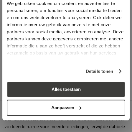
We gebruiken cookies om content en advertenties te
personaliseren, om functies voor social media te bieden
Laagste prijs
in Nederland én België!
en om ons websiteverkeer te analyseren. Ook delen we
Vrijblijvend advies
door onze professionals
informatie over uw gebruik van onze site met onze
Bezorgd op werkdagen binnen 48 uur
partners voor social media, adverteren en analyse. Deze
partners kunnen deze gegevens combineren met andere
Klanten beoordelen ons met een
5/5
! ⭐⭐⭐⭐⭐
informatie die u aan ze heeft verstrekt of die ze hebben
verzameld op basis van uw gebruik van hun services.
Advies nodig?
Details tonen
Bel: +31 78-303 1670
Alles toestaan
Aanpassen
Omschrijving
Dankzij de royale diameter van 140 mm biedt deze doorvoer
voldoende ruimte voor meerdere leidingen, terwijl de dubbele