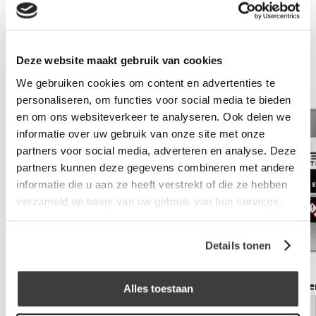
log in voor prijs
Aanbevolen accessoires
Deze website maakt gebruik van cookies
We gebruiken cookies om content en advertenties te
personaliseren, om functies voor social media te bieden
en om ons websiteverkeer te analyseren. Ook delen we
informatie over uw gebruik van onze site met onze
partners voor social media, adverteren en analyse. Deze
partners kunnen deze gegevens combineren met andere
informatie die u aan ze heeft verstrekt of die ze hebben
verzameld op basis van uw gebruik van hun services.
Details tonen
Primer EPDM 4 Liter
Primer EPDM 1 Lite
Alles toestaan
log in voor prijs
log in voor prijs