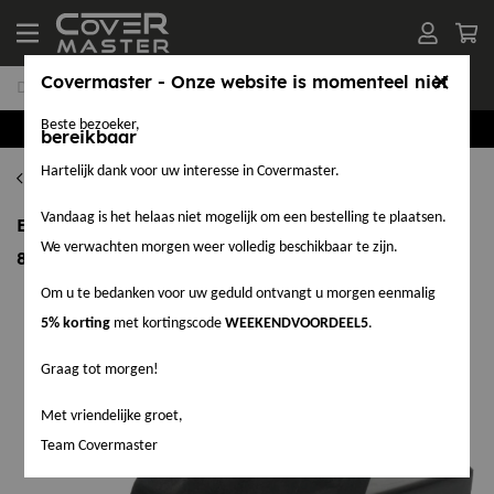
Covermaster - Onze website is momenteel niet
Beste bezoeker,
Groothandel in EPDM en Accessoires
bereikbaar
Hartelijk dank voor uw interesse in Covermaster.
Hemelwaterafvoeren
Vandaag is het helaas niet mogelijk om een bestelling te plaatsen.
EPDM Stadsuitloop / zijuitloop 90° zelfklevend 60 x
We verwachten morgen weer volledig beschikbaar te zijn.
80 mm x 300 mm
Om u te bedanken voor uw geduld ontvangt u morgen eenmalig
5% korting
met kortingscode
WEEKENDVOORDEEL5
.
Graag tot morgen!
Met vriendelijke groet,
Team Covermaster