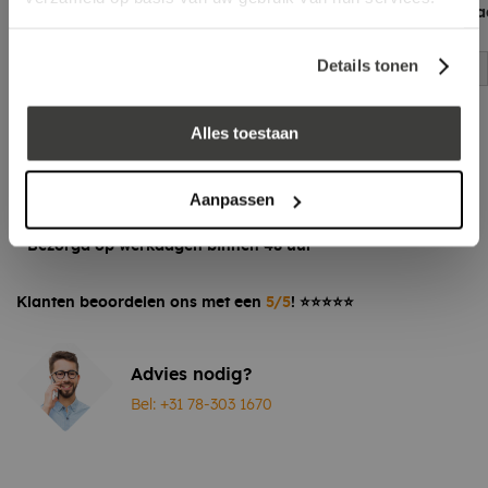
met handschuurpa
log in voor prijs
compleet
Details tonen
log in voor prijs
Alles toestaan
Vraag een vrijblijvende offerte aan!
Offerte
Laagste prijs
in Nederland én België!
Aanpassen
Vrijblijvend advies
door onze professionals
Bezorgd op werkdagen binnen 48 uur
Klanten beoordelen ons met een
5/5
! ⭐⭐⭐⭐⭐
Advies nodig?
Bel: +31 78-303 1670