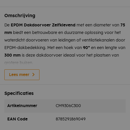
Omschrijving
De
EPDM Dakdoorvoer Zelfklevend
met een diameter van
75
mm
biedt een betrouwbare en duurzame oplossing voor het
waterdicht doorvoeren van leidingen of ventilatiekanalen door
EPDM-dakbedekking. Met een hoek van
90°
en een lengte van
300 mm
is deze dakdoorvoer ideaal voor het plaatsen van
grotere buizen.
Deze dakdoorvoer is gemaakt van weerbestendig EPDM-
Lees meer
materiaal, dat bestand is tegen UV-straling, ozon en diverse
weersomstandigheden. Dit garandeert een lange levensduur
Specificaties
en beschermt je dak tegen lekkages. Geschikt voor zowel
platte als licht hellende daken, biedt deze dakdoorvoer
Artikelnummer
CM9306C300
maximale flexibiliteit.
EAN Code
8785291869049
Verwerkingsvoorschrift