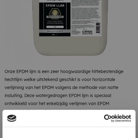
Onze EPDM lijm is een zeer hoogwaardige hittebestendige
hechtlijm welke uitstekend geschikt is voor horizontale
verlijming van het EPDM volgens de methode van natte
insluiting. Deze watergedragen EPDM lijm is speciaal
ontwikkeld voor het enkelzijdig verlijmen van EPDM
dakbedekking op elk houten oppervlak. Met deze lijm kunt u
het EPDM plooiloos monteren doordat het EPDM na verlijming
nog 15 minuten corrigeerbaar blijft. Ideaal dus voor elke doe-
het-zelver of klusjesman.