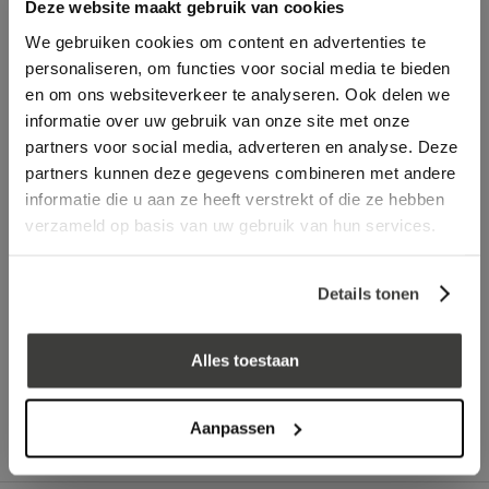
Deze website maakt gebruik van cookies
Omschrijving
Specificaties
Recent bekeken
We gebruiken cookies om content en advertenties te
personaliseren, om functies voor social media te bieden
en om ons websiteverkeer te analyseren. Ook delen we
log in voor prijs
informatie over uw gebruik van onze site met onze
partners voor social media, adverteren en analyse. Deze
Laagste prijs
in Nederland én België!
partners kunnen deze gegevens combineren met andere
Vrijblijvend advies
door onze professionals
informatie die u aan ze heeft verstrekt of die ze hebben
Bezorgd op werkdagen binnen 48 uur
verzameld op basis van uw gebruik van hun services.
Klanten beoordelen ons met een
5/5
! ⭐⭐⭐⭐⭐
Details tonen
Advies nodig?
Alles toestaan
Bel: +31 78-303 1670
Aanpassen