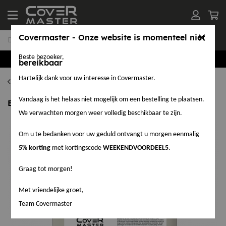
Covermaster - Onze website is momenteel niet
Beste bezoeker,
Groothandel in EPDM en Accessoires
bereikbaar
Hartelijk dank voor uw interesse in Covermaster.
EPDM Lijm
Vandaag is het helaas niet mogelijk om een bestelling te plaatsen.
EPDM hechtlijm op waterbasis 2,5 liter
We verwachten morgen weer volledig beschikbaar te zijn.
Om u te bedanken voor uw geduld ontvangt u morgen eenmalig
5% korting
met kortingscode
WEEKENDVOORDEEL5
.
Graag tot morgen!
Met vriendelijke groet,
Team Covermaster