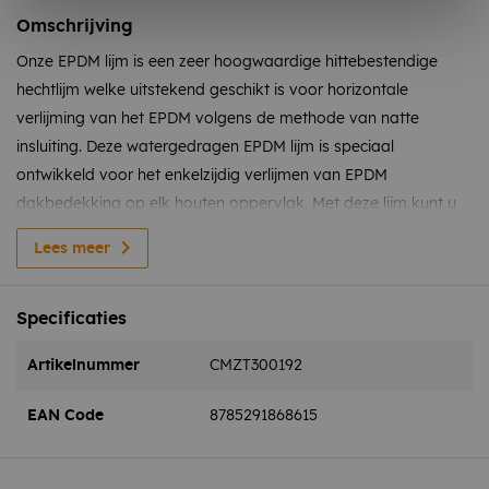
Omschrijving
Onze EPDM lijm is een zeer hoogwaardige hittebestendige
hechtlijm welke uitstekend geschikt is voor horizontale
verlijming van het EPDM volgens de methode van natte
insluiting. Deze watergedragen EPDM lijm is speciaal
ontwikkeld voor het enkelzijdig verlijmen van EPDM
dakbedekking op elk houten oppervlak. Met deze lijm kunt u
het EPDM plooiloos monteren doordat het EPDM na verlijming
Lees meer
nog 15 minuten corrigeerbaar blijft. Ideaal dus voor elke doe-
het-zelver of klusjesman.
Specificaties
2,5 liter EPDM lijm is voldoende voor het verlijmen van 10 m²
Artikelnummer
CMZT300192
Voor het verlijmen van de verticale delen zoals de
boeiboorden adviseren we u de contactlijm toe te passen.
EAN Code
8785291868615
Kenmerken: