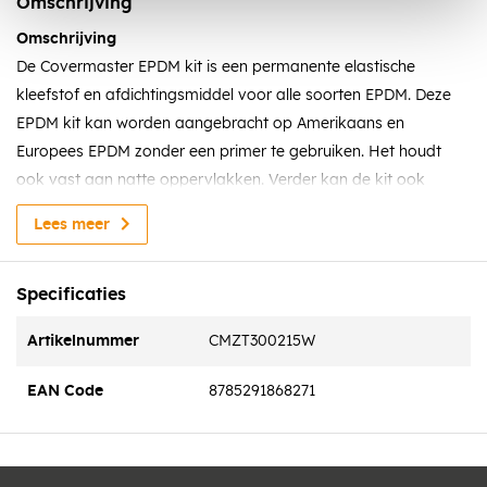
Omschrijving
Omschrijving
De Covermaster EPDM kit is een permanente elastische
kleefstof en afdichtingsmiddel voor alle soorten EPDM. Deze
EPDM kit kan worden aangebracht op Amerikaans en
Europees EPDM zonder een primer te gebruiken. Het houdt
ook vast aan natte oppervlakken. Verder kan de kit ook
worden gebruikt als reparatiekit.
Lees meer
Kenmerken
Hecht uitstekend zonder primer op gevarieerde EPDM folies
Specificaties
Vrij van isocynaten, oplosmiddelen en silicone
Duurzame en blijvend plasto-elastisch
Artikelnummer
CMZT300215W
Neutraal snelle uitharding, bijna geurloos
EAN Code
8785291868271
Goede weerstand tegen UV, weersomstandigheden en water
Toepassing
Onze EPDM Kit is een extreem krachtige lijm voor het verlijmen
van alle ondergronden en dakbedekkingen. De EPDM Kit hecht