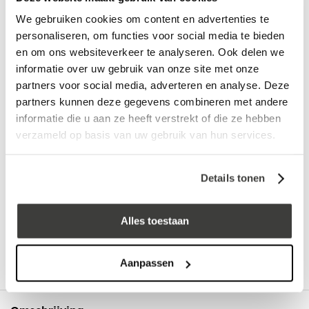
log in voor prijs
We gebruiken cookies om content en advertenties te
personaliseren, om functies voor social media te bieden
Vraag een vrijblijvende offerte aan!
Offerte
en om ons websiteverkeer te analyseren. Ook delen we
informatie over uw gebruik van onze site met onze
partners voor social media, adverteren en analyse. Deze
Laagste prijs
in Nederland én België!
partners kunnen deze gegevens combineren met andere
Vrijblijvend advies
door onze professionals
informatie die u aan ze heeft verstrekt of die ze hebben
Bezorgd op werkdagen binnen 48 uur
verzameld op basis van uw gebruik van hun services.
Klanten beoordelen ons met een
5/5
! ⭐⭐⭐⭐⭐
Details tonen
Advies nodig?
Alles toestaan
Bel: +31 78-303 1670
Aanpassen