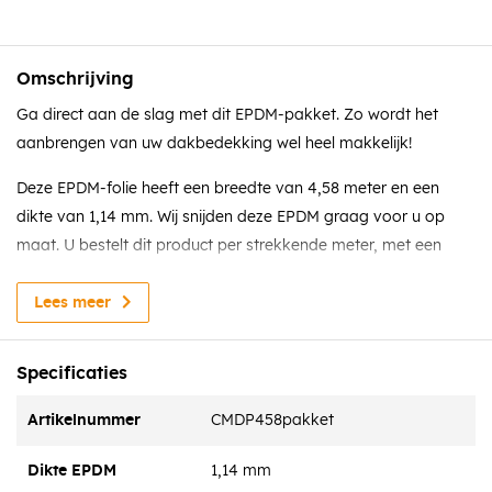
Omschrijving
Ga direct aan de slag met dit EPDM-pakket. Zo wordt het
aanbrengen van uw dakbedekking wel heel makkelijk!
Deze EPDM-folie heeft een breedte van 4,58 meter en een
dikte van 1,14 mm. Wij snijden deze EPDM graag voor u op
maat. U bestelt dit product per strekkende meter, met een
interval van 0,5 meter. Staat de gewenste maat er niet tussen?
Neem dan contact met ons op voor een vrijblijvende offerte.
Lees meer
Het pakket wordt afgestemd op de hoeveelheid EPDM die u
nodig heeft.
Specificaties
Dit pakket omvat:
Artikelnummer
CMDP458pakket
EPDM dakfolie- 1,14 mm dikte
Dikte EPDM
1,14 mm
EPDM kit