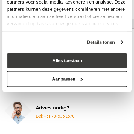
partners voor social media, adverteren en analyse. Deze
partners kunnen deze gegevens combineren met andere
informatie die u aan ze heeft verstrekt of die ze hebben
Kitpistool
EPDM-lijmpakket
verzameld op basis van uw gebruik van hun services.
log in voor prijs
log in voor prijs
Details tonen
Vraag een vrijblijvende offerte aan!
Offerte
Laagste prijs
in Nederland én België!
Alles toestaan
Vrijblijvend advies
door onze professionals
Bezorgd op werkdagen binnen 48 uur
Aanpassen
Klanten beoordelen ons met een
5/5
! ⭐⭐⭐⭐⭐
Advies nodig?
Bel: +31 78-303 1670