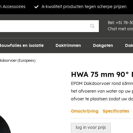
 Accessoires
A-kwaliteit producten tegen scherpe prijzen
Bel:
+31 78-3
Chat met on
Bouwfolies en isolatie
Daktrimmen
Dakgoten
Dak
doorvoer (Europees)
HWA 75 mm 90° D
EPDM Dakdoorvoer rond 63mm /
het afvoeren van water op uw p
afvoer te plaatsen zodat uw da
Omschrijving
Specificaties
log in voor prijs