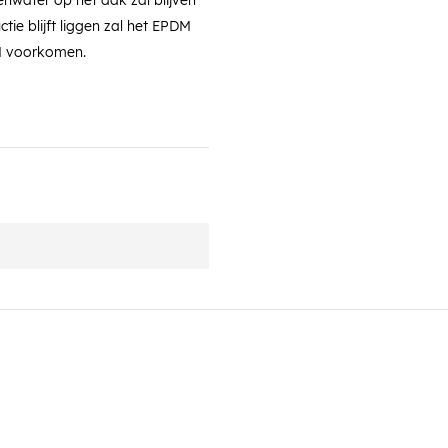
nwater op het dak zal blijven
tie blijft liggen zal het EPDM
M voorkomen.