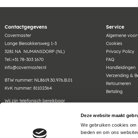
Contactgegevens
Service
Covermaster
Algemene voo
Lange Biesakkersweg 1-3
Cookies
3281 NA NUMANSDORP (NL)
Privacy Policy
Tel.:
+31 78-303 1670
FAQ
info@covermaster.nl
Handleidingen
Verzending & B
BTW nummer: NL8619.30.976.B.01
Retourneren
KvK nummer: 81102364
Betaling
Wij zijn telefonisch bereikbaar
ma t/m vr: 07:30 - 16:30 uur
Deze website maakt gebru
We gebruiken cookies om c
bieden en om ons websitev