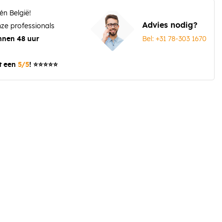
én België!
Advies nodig?
ze professionals
Bel: +31 78-303 1670
nnen 48 uur
t een
5/5
! ⭐⭐⭐⭐⭐