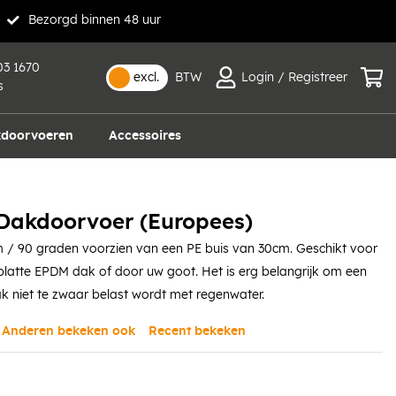
Bezorgd binnen 48 uur
03 1670
excl.
BTW
Login / Registreer
s
doorvoeren
Accessoires
akdoorvoer (Europees)
 90 graden voorzien van een PE buis van 30cm. Geschikt voor
latte EPDM dak of door uw goot. Het is erg belangrijk om een
k niet te zwaar belast wordt met regenwater.
Anderen bekeken ook
Recent bekeken