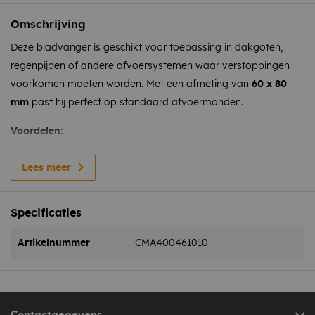
Omschrijving
Deze bladvanger is geschikt voor toepassing in dakgoten,
regenpijpen of andere afvoersystemen waar verstoppingen
voorkomen moeten worden. Met een afmeting van
60 x 80
mm
past hij perfect op standaard afvoermonden.
Voordelen:
Lees meer
Gemaakt van stevig en weersbestendig kunststof (PE)
Specificaties
Rechthoekige vorm voor optimale pasvorm
Artikelnummer
CMA400461010
Eenvoudige bevestiging met klem – geen gereedschap
nodig
Voorkomt verstoppingen en verlengt de levensduur van je