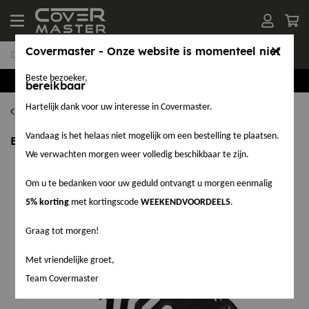
Covermaster - Onze website is momenteel niet
Beste bezoeker,
Groothandel in EPDM en Accessoires
bereikbaar
Hartelijk dank voor uw interesse in Covermaster.
Hemelwaterafvoeren
Vandaag is het helaas niet mogelijk om een bestelling te plaatsen.
Bladvanger PE 60 x 80 mm
We verwachten morgen weer volledig beschikbaar te zijn.
Om u te bedanken voor uw geduld ontvangt u morgen eenmalig
5% korting
met kortingscode
WEEKENDVOORDEEL5
.
Graag tot morgen!
Met vriendelijke groet,
Team Covermaster