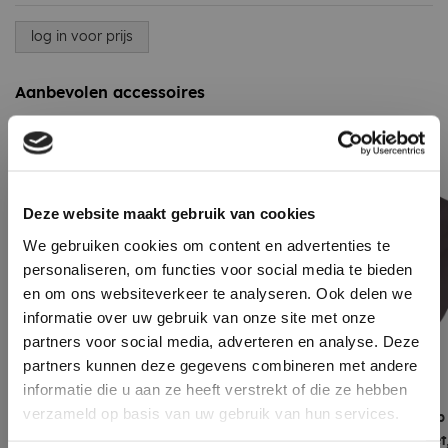
log in voor prijs
Aanbevolen accessoires
Deze website maakt gebruik van cookies
We gebruiken cookies om content en advertenties te
personaliseren, om functies voor social media te bieden
en om ons websiteverkeer te analyseren. Ook delen we
informatie over uw gebruik van onze site met onze
partners voor social media, adverteren en analyse. Deze
partners kunnen deze gegevens combineren met andere
informatie die u aan ze heeft verstrekt of die ze hebben
verzameld op basis van uw gebruik van hun services.
EPDM stadsuitloop 90˚ 60 x 80
EPDM stadsuitloop 
x 300mm, incl. EPDM flap
x 300mm compleet,