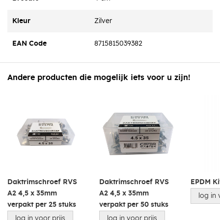
Kleur
Zilver
EAN Code
8715815039382
Andere producten die mogelijk iets voor u zijn!
Daktrimschroef RVS
Daktrimschroef RVS
EPDM Ki
A2 4,5 x 35mm
A2 4,5 x 35mm
log in 
verpakt per 25 stuks
verpakt per 50 stuks
log in voor prijs
log in voor prijs