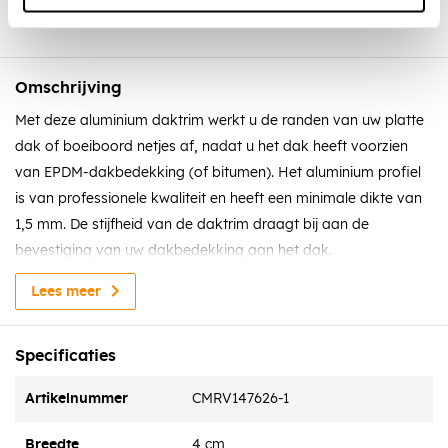
Omschrijving
Met deze aluminium daktrim werkt u de randen van uw platte
dak of boeiboord netjes af, nadat u het dak heeft voorzien
van EPDM-dakbedekking (of bitumen). Het aluminium profiel
is van professionele kwaliteit en heeft een minimale dikte van
1,5 mm. De stijfheid van de daktrim draagt bij aan de
bevestiging van uw dakbedekking aan het dak.
Deze standaard daktrim monteert u met speciale
Lees meer
daktrimschroeven met boorpunten, voorzien van een
neopreen ring. Onder het daktrimprofiel dient u bij de montage
Specificaties
nog een ril EPDM-kit aan te brengen om de verbinding
waterdicht te maken.
Artikelnummer
CMRV147626-1
Breedte
4 cm