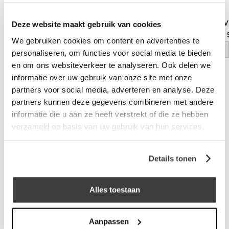
Deze website maakt gebruik van cookies
Daktrimschroef RVS A2 4,5 x
Daktrimschroef RVS
35mm verpakt per 25 stuks
35mm verpakt per 
We gebruiken cookies om content en advertenties te
log in voor prijs
log in voor prijs
personaliseren, om functies voor social media te bieden
en om ons websiteverkeer te analyseren. Ook delen we
informatie over uw gebruik van onze site met onze
Vraag een vrijblijvende offerte aan!
Offerte
partners voor social media, adverteren en analyse. Deze
partners kunnen deze gegevens combineren met andere
Laagste prijs
in Nederland én België!
informatie die u aan ze heeft verstrekt of die ze hebben
Vrijblijvend advies
door onze professionals
verzameld op basis van uw gebruik van hun services.
Bezorgd op werkdagen binnen 48 uur
Details tonen
Klanten beoordelen ons met een
5/5
! ⭐⭐⭐⭐⭐
Alles toestaan
Advies nodig?
Bel: +31 78-303 1670
Aanpassen