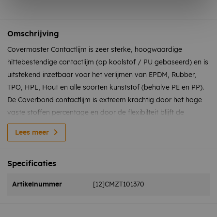
Omschrijving
Covermaster Contactlijm is zeer sterke, hoogwaardige
hittebestendige contactlijm (op koolstof / PU gebaseerd) en is
uitstekend inzetbaar voor het verlijmen van EPDM, Rubber,
TPO, HPL, Hout en alle soorten kunststof (behalve PE en PP).
De Coverbond contactlijm is extreem krachtig door het hoge
vaste stoffen percentage en door de flexibilteit blijft de
verbinding stabiel ondanks het krimpen en uitzetten van de
Lees meer
dakbedekking.
Let op: verlijmen rechtstreeks op XPS / EPS is niet mogelijk
Specificaties
met deze lijm
Artikelnummer
[12]CMZT101370
Kenmerken
Snelle applicatie
Hittebestendig