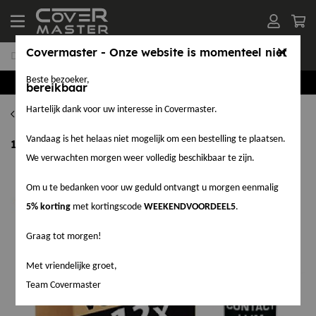
Covermaster - Onze website is momenteel niet
Beste bezoeker,
Groothandel in EPDM en Accessoires
bereikbaar
Hartelijk dank voor uw interesse in Covermaster.
EPDM Lijm
Vandaag is het helaas niet mogelijk om een bestelling te plaatsen.
12 stuks Coverbond Spray 750ml - pakketvoordeel
We verwachten morgen weer volledig beschikbaar te zijn.
Om u te bedanken voor uw geduld ontvangt u morgen eenmalig
5% korting
met kortingscode
WEEKENDVOORDEEL5
.
Graag tot morgen!
Met vriendelijke groet,
Team Covermaster