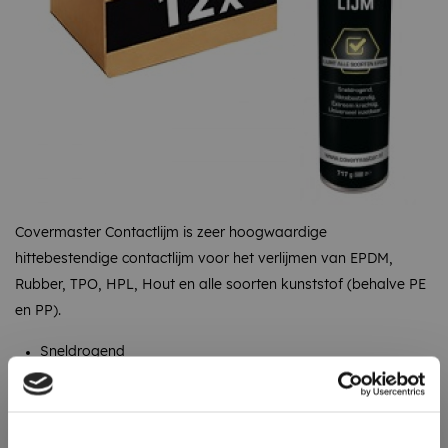
Covermaster Contactlijm is zeer hoogwaardige
hittebestendige contactlijm voor het verlijmen van EPDM,
Rubber, TPO, HPL, Hout en alle soorten kunststof (behalve PE
en PP).
Sneldrogend
Aanbrengen op ondergrond en EPDM
Voldoende lijm voor 3m2 (bij dubbelzijdig verlijmen)
Inhoud 750ml