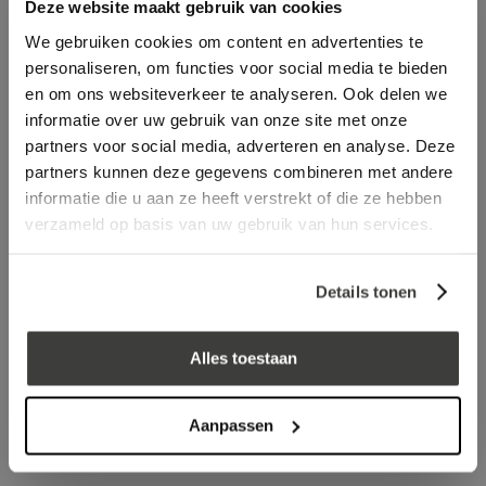
Deze website maakt gebruik van cookies
Omschrijving
Specificaties
Recent bekeken
We gebruiken cookies om content en advertenties te
personaliseren, om functies voor social media te bieden
log in voor prijs
en om ons websiteverkeer te analyseren. Ook delen we
informatie over uw gebruik van onze site met onze
partners voor social media, adverteren en analyse. Deze
Vraag een vrijblijvende offerte aan!
Offerte
partners kunnen deze gegevens combineren met andere
informatie die u aan ze heeft verstrekt of die ze hebben
Laagste prijs
in Nederland én België!
verzameld op basis van uw gebruik van hun services.
Vrijblijvend advies
door onze professionals
Bezorgd op werkdagen binnen 48 uur
Details tonen
Klanten beoordelen ons met een
5/5
! ⭐⭐⭐⭐⭐
Alles toestaan
Advies nodig?
Bel: +31 78-303 1670
Aanpassen